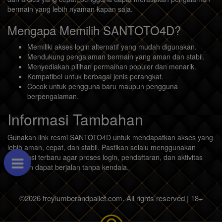
bermain yang lebih nyaman kapan saja.
Mengapa Memilih SANTOTO4D?
Memiliki akses login alternatif yang mudah digunakan.
Mendukung pengalaman bermain yang aman dan stabil.
Menyediakan pilihan permainan populer dan menarik.
Kompatibel untuk berbagai jenis perangkat.
Cocok untuk pengguna baru maupun pengguna
berpengalaman.
Informasi Tambahan
Gunakan link resmi SANTOTO4D untuk mendapatkan akses yang
lebih aman, cepat, dan stabil. Pastikan selalu menggunakan
informasi terbaru agar proses login, pendaftaran, dan aktivitas
bermain dapat berjalan tanpa kendala.
©2026 freylumberandpallet.com. All rights reserved | 18+