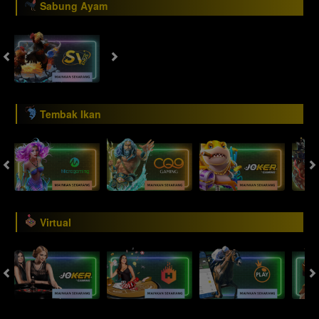
Sabung Ayam
Tembak Ikan
Virtual