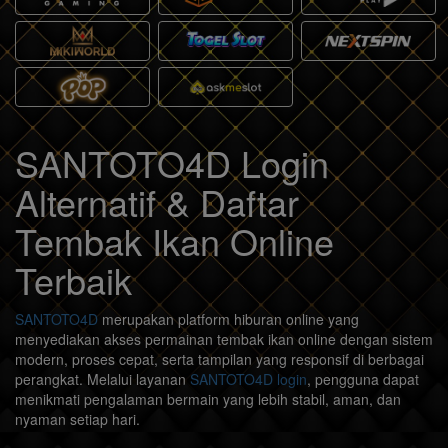
SANTOTO4D Login
Alternatif & Daftar
Tembak Ikan Online
Terbaik
SANTOTO4D
merupakan platform hiburan online yang
menyediakan akses permainan tembak ikan online dengan sistem
modern, proses cepat, serta tampilan yang responsif di berbagai
perangkat. Melalui layanan
SANTOTO4D login
, pengguna dapat
menikmati pengalaman bermain yang lebih stabil, aman, dan
nyaman setiap hari.