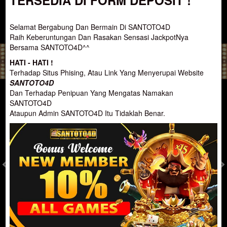
TERSEDIA DI FORM DEPOSIT !
TOGEL
SLOT
LIVE CASINO
SPORT
SABUNG AYAM
TEM
Selamat Bergabung Dan Bermain Di SANTOTO4D
JACKPOT PROGRESIF
Raih Keberuntungan Dan Rasakan Sensasi JackpotNya
Bersama SANTOTO4D^^
IDR
2,902,864,212.31
HATI - HATI !
Terhadap Situs Phising, Atau Link Yang Menyerupai Website
SANTOTO4D
Dan Terhadap Penipuan Yang Mengatas Namakan
Togel
SANTOTO4D
Ataupun Admin SANTOTO4D Itu Tidaklah Benar.
KENTUCKY MIDDAY
TEXAS DAY
( Setiap Hari )
( Senin Off )
Sabtu
Sabtu
4
5
8
7
0
2
1
08/08/2026
08/08/2026
Tutup: 00:01 | Buka: 00:20
Tutup: 00:15 | Buka: 00:27