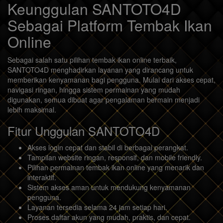
Keunggulan SANTOTO4D
Sebagai Platform Tembak Ikan
Online
Sebagai salah satu pilihan tembak ikan online terbaik,
SANTOTO4D menghadirkan layanan yang dirancang untuk
memberikan kenyamanan bagi pengguna. Mulai dari akses cepat,
navigasi ringan, hingga sistem permainan yang mudah
digunakan, semua dibuat agar pengalaman bermain menjadi
lebih maksimal.
Fitur Unggulan SANTOTO4D
Akses login cepat dan stabil di berbagai perangkat.
Tampilan website ringan, responsif, dan mobile friendly.
Pilihan permainan tembak ikan online yang menarik dan
interaktif.
Sistem akses aman untuk mendukung kenyamanan
pengguna.
Layanan tersedia selama 24 jam setiap hari.
Proses daftar akun yang mudah, praktis, dan cepat.