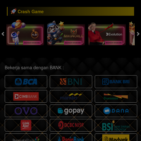
Crash Game
Bekerja sama dengan BANK :