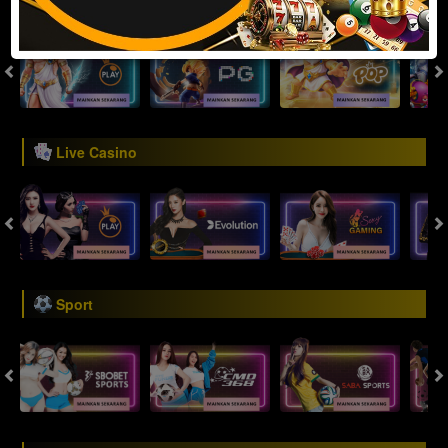
Slot
Live Casino
Sport