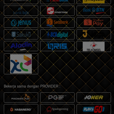
Bekerja sama dengan PROVIDER :