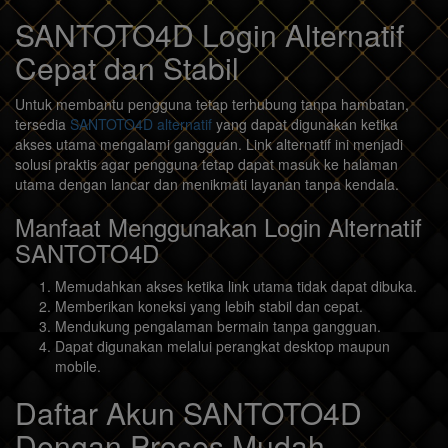
SANTOTO4D Login Alternatif
Cepat dan Stabil
Untuk membantu pengguna tetap terhubung tanpa hambatan,
tersedia
SANTOTO4D alternatif
yang dapat digunakan ketika
akses utama mengalami gangguan. Link alternatif ini menjadi
solusi praktis agar pengguna tetap dapat masuk ke halaman
utama dengan lancar dan menikmati layanan tanpa kendala.
Manfaat Menggunakan Login Alternatif
SANTOTO4D
Memudahkan akses ketika link utama tidak dapat dibuka.
Memberikan koneksi yang lebih stabil dan cepat.
Mendukung pengalaman bermain tanpa gangguan.
Dapat digunakan melalui perangkat desktop maupun
mobile.
Daftar Akun SANTOTO4D
Dengan Proses Mudah